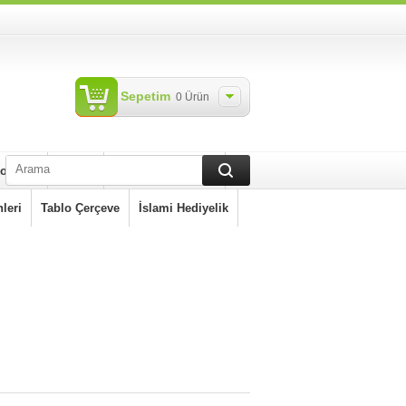
Sepetim
0
Ürün
olyeler
Tesbih
Kütle Doğal Taşlar
leri
Tablo Çerçeve
İslami Hediyelik