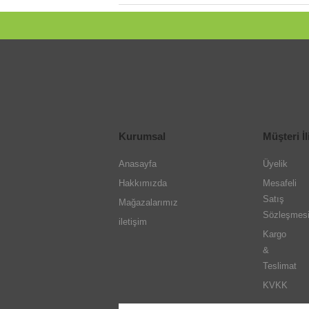
Kurumsal
Müşteri İl
Anasayfa
Üyelik
Hakkımızda
Mesafeli
Satış
Mağazalarımız
Sözleşmes
iletişim
Kargo
&
Teslimat
KVKK