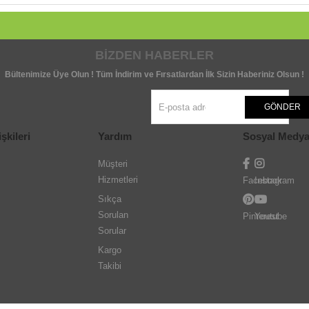
BIZDEN HABERLER
Bültenimize Üye Olun ! Tüm İndirim ve Fırsatlardan İlk Sizin Haberiniz Olsun !
GÖNDER
işkileri
Yardım
Sosyal Medy
Müşteri
Hizmetleri
Facebook
Instagram
Sıkça
i
Sorulan
Pinterest
Youtube
Sorular
Kargo
Takibi