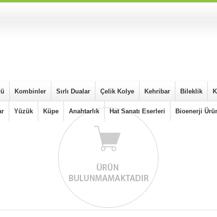
rü
Kombinler
Sırlı Dualar
Çelik Kolye
Kehribar
Bileklik
K
ar
Yüzük
Küpe
Anahtarlık
Hat Sanatı Eserleri
Bioenerji Ürün