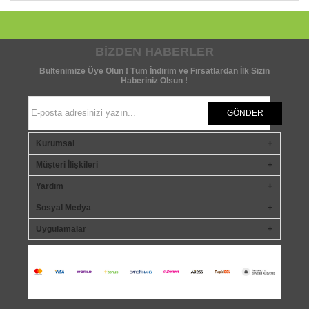
BIZDEN HABERLER
Bültenimize Üye Olun ! Tüm İndirim ve Fırsatlardan İlk Sizin
Haberiniz Olsun !
GÖNDER
Kurumsal
Müşteri İlişkileri
Yardım
Sosyal Medya
Uygulamalar