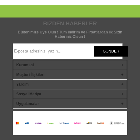
BIZDEN HABERLER
Bültenimize Üye Olun ! Tüm İndirim ve Fırsatlardan İlk Sizin
Haberiniz Olsun !
GÖNDER
Kurumsal
Müşteri İlişkileri
Yardım
Sosyal Medya
Uygulamalar