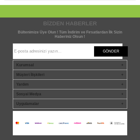
BIZDEN HABERLER
Bültenimize Üye Olun ! Tüm İndirim ve Fırsatlardan İlk Sizin
Haberiniz Olsun !
GÖNDER
Kurumsal
Müşteri İlişkileri
Yardım
Sosyal Medya
Uygulamalar